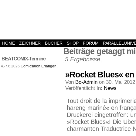
HOME
ZEICHNER
BÜCHER
SHOP
FORUM
PARALLELUNIV
Beiträge getaggt mi
5 Ergebnisse.
BEATCOMIX-Termine
4.-7.6.2026
Comicsalon Erlangen
»Rocket Blues« en 
Von
Bc-Admin
on
30. Mai 2012
Veröffentlicht In:
News
Tout droit de la imprimer
hareng mariné« en françai
Druckerei eingetroffen: 
»Rocket Blues«! Die Übe
charmanten Traductrice N