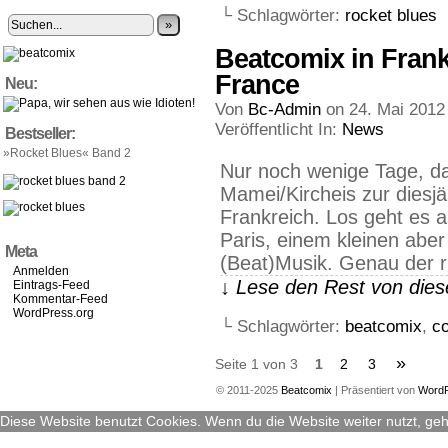
└ Schlagwörter:
rocket blues
»
Beatcomix in Frank
France
Neu:
Von
Bc-Admin
on
24. Mai 2012
Veröffentlicht In:
News
Bestseller:
»Rocket Blues« Band 2
Nur noch wenige Tage, d
Mamei/Kircheis zur diesjä
Frankreich. Los geht es a
Paris, einem kleinen aber
Meta
(Beat)Musik. Genau der ri
Anmelden
↓ Lese den Rest von die
Eintrags-Feed
Kommentar-Feed
WordPress.org
└ Schlagwörter:
beatcomix
,
co
»
Seite 1 von 3
1
2
3
© 2011-2025
Beatcomix
|
Präsentiert von
Word
Diese Website benutzt Cookies. Wenn du die Website weiter nutzt, ge