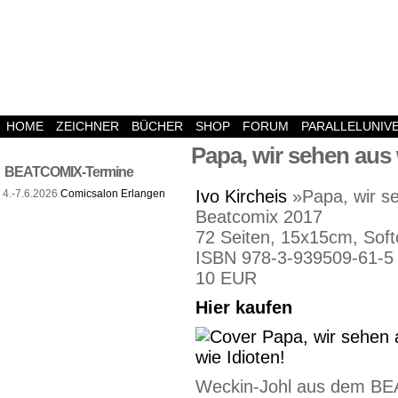
HOME
ZEICHNER
BÜCHER
SHOP
FORUM
PARALLELUNIV
Papa, wir sehen aus 
BEATCOMIX-Termine
Ivo Kircheis
»Papa, wir se
4.-7.6.2026
Comicsalon Erlangen
Beatcomix 2017
72 Seiten, 15x15cm, Softc
ISBN 978-3-939509-61-5
10 EUR
Hier kaufen
Weckin-Johl aus dem BEA