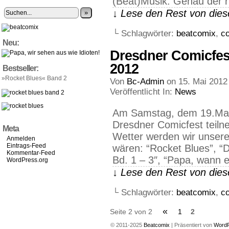
(Beat)Musik. Genau der ri
↓ Lese den Rest von die
»
└ Schlagwörter:
beatcomix
,
co
Neu:
Dresdner Comicfes
2012
Bestseller:
»Rocket Blues« Band 2
Von
Bc-Admin
on
15. Mai 2012
Veröffentlicht In:
News
Am Samstag, dem 19.Ma
Dresdner Comicfest teiln
Meta
Wetter werden wir unsere
Anmelden
Eintrags-Feed
wären: “Rocket Blues”, “D
Kommentar-Feed
Bd. 1 – 3″, “Papa, wann 
WordPress.org
↓ Lese den Rest von die
└ Schlagwörter:
beatcomix
,
co
«
Seite 2 von 2
1
2
© 2011-2025
Beatcomix
|
Präsentiert von
Word