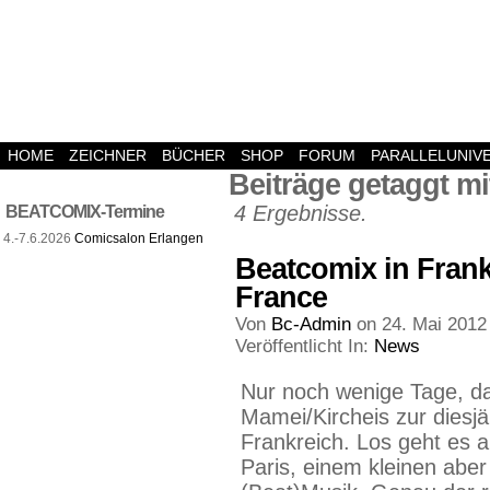
HOME
ZEICHNER
BÜCHER
SHOP
FORUM
PARALLELUNIV
Beiträge getaggt m
4 Ergebnisse.
BEATCOMIX-Termine
4.-7.6.2026
Comicsalon Erlangen
Beatcomix in Frank
France
Von
Bc-Admin
on
24. Mai 2012
Veröffentlicht In:
News
Nur noch wenige Tage, d
Mamei/Kircheis zur diesjä
Frankreich. Los geht es a
Paris, einem kleinen aber