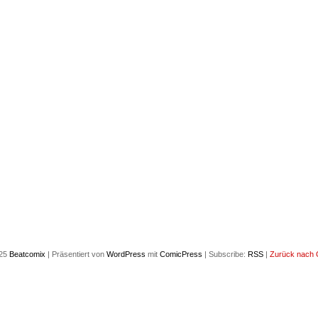
025
Beatcomix
|
Präsentiert von
WordPress
mit
ComicPress
|
Subscribe:
RSS
|
Zurück nach 