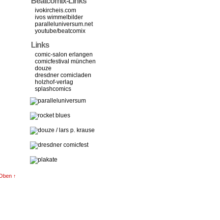
Beatcomix-Links
ivokircheis.com
ivos wimmelbilder
paralleluniversum.net
youtube/beatcomix
Links
comic-salon erlangen
comicfestival münchen
douze
dresdner comicladen
holzhof-verlag
splashcomics
Oben ↑