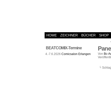
HOME
ZEICHNER
BÜCHER
SHOP
Pane
BEATCOMIX-Termine
Von
Bc-A
4.-7.6.2026
Comicsalon Erlangen
Veröffentl
└ Schlag