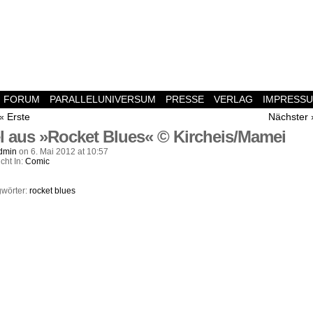
FORUM
PARALLELUNIVERSUM
PRESSE
VERLAG
IMPRESS
« Erste
Nächster 
l aus »Rocket Blues« © Kircheis/Mamei
dmin
on
6. Mai 2012
at
10:57
icht In:
Comic
wörter:
rocket blues