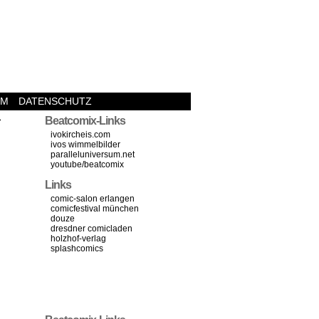
UM
DATENSCHUTZ
›
Beatcomix-Links
ivokircheis.com
ivos wimmelbilder
paralleluniversum.net
youtube/beatcomix
Links
comic-salon erlangen
comicfestival münchen
douze
dresdner comicladen
holzhof-verlag
splashcomics