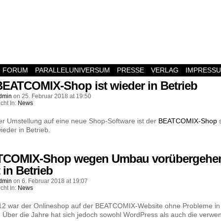
FORUM
PARALLELUNIVERSUM
PRESSE
VERLAG
IMPRESS
BEATCOMIX-Shop ist wieder in Betrieb
dmin
on
25. Februar 2018
at
19:50
icht In:
News
r Umstellung auf eine neue Shop-Software ist der
BEATCOMIX-Shop
s
ieder in Betrieb.
COMIX-Shop wegen Umbau vorübergehe
 in Betrieb
dmin
on
6. Februar 2018
at
19:07
icht In:
News
012 war der Onlineshop auf der BEATCOMIX-Website ohne Probleme in
. Über die Jahre hat sich jedoch sowohl WordPress als auch die verwe