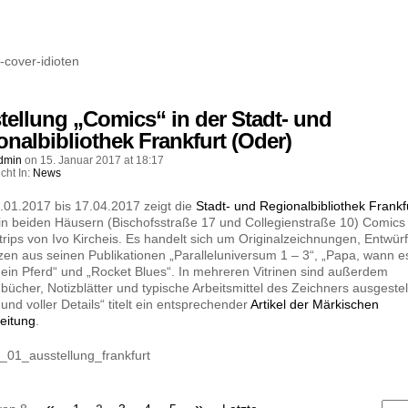
tellung „Comics“ in der Stadt- und
onalbibliothek Frankfurt (Oder)
dmin
on
15. Januar 2017
at
18:17
icht In:
News
01.2017 bis 17.04.2017 zeigt die
Stadt- und Regionalbibliothek Frankf
in beiden Häusern (Bischofsstraße 17 und Collegienstraße 10) Comics
rips von Ivo Kircheis. Es handelt sich um Originalzeichnungen, Entwür
zen aus seinen Publikationen „Paralleluniversum 1 – 3“, „Papa, wann 
 ein Pferd“ und „Rocket Blues“. In mehreren Vitrinen sind außerdem
bücher, Notizblätter und typische Arbeitsmittel des Zeichners ausgestell
 und voller Details“ titelt ein entsprechender
Artikel der Märkischen
eitung
.