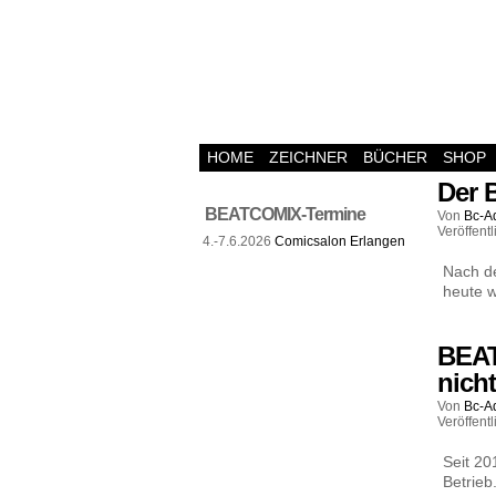
HOME
ZEICHNER
BÜCHER
SHOP
Der 
BEATCOMIX-Termine
Von
Bc-A
Veröffentl
4.-7.6.2026
Comicsalon Erlangen
Nach de
heute w
BEAT
nicht
Von
Bc-A
Veröffentl
Seit 2
Betrieb