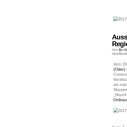
Auss
Regi
Von
Bc-A
Veröffentl
Vom 20.
(Oder)
Comicst
Vorskiz
wir mal
Skizzen
„Skurril
Onlinez