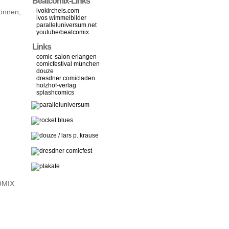
Beatcomix-Links
ivokircheis.com
können,
ivos wimmelbilder
paralleluniversum.net
youtube/beatcomix
Links
comic-salon erlangen
comicfestival münchen
douze
dresdner comicladen
holzhof-verlag
splashcomics
COMIX