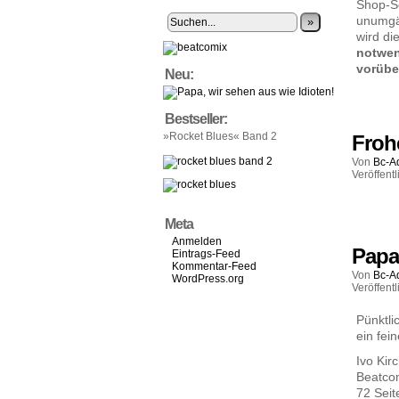
Shop-So
unumgän
»
wird di
notwen
vorübe
Neu:
Bestseller:
»Rocket Blues« Band 2
Froh
Von
Bc-A
Veröffentl
Meta
Anmelden
Papa,
Eintrags-Feed
Kommentar-Feed
Von
Bc-A
WordPress.org
Veröffentl
Pünktl
ein fei
Ivo Kir
Beatco
72 Seit