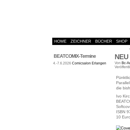
HOME
ZEICHNER
BÜCHER
SHOP
NEU 
BEATCOMIX-Termine
Von
Bc-A
4.-7.6.2026
Comicsalon Erlangen
Veröffentl
Pünktli
Paralle
die bis
Ivo Kir
BEATCO
Softcove
ISBN 9
10 Eur