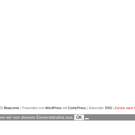
025
Beatcomix
|
Präsentiert von
WordPress
mit
ComicPress
|
Subscribe:
RSS
|
Zurück nach 
hen wir von deinem Einverständnis aus.
OK