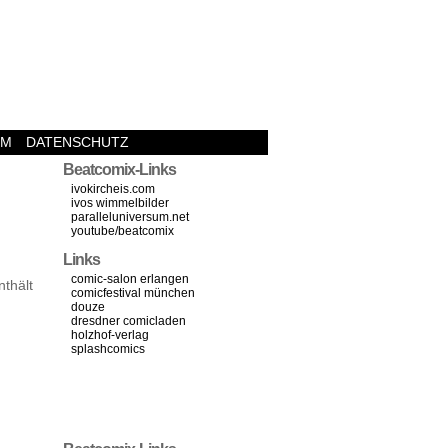
UM
DATENSCHUTZ
Beatcomix-Links
ivokircheis.com
ivos wimmelbilder
paralleluniversum.net
youtube/beatcomix
Links
comic-salon erlangen
thält
comicfestival münchen
douze
dresdner comicladen
holzhof-verlag
splashcomics