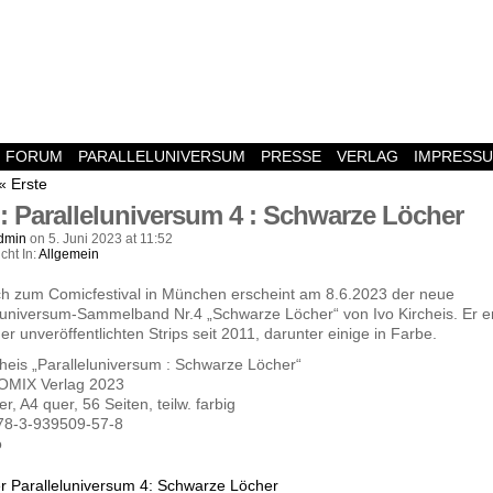
FORUM
PARALLELUNIVERSUM
PRESSE
VERLAG
IMPRESS
« Erste
: Paralleluniversum 4 : Schwarze Löcher
dmin
on
5. Juni 2023
at
11:52
icht In:
Allgemein
ch zum Comicfestival in München erscheint am 8.6.2023 der neue
luniversum-Sammelband Nr.4 „Schwarze Löcher“ von Ivo Kircheis. Er en
her unveröffentlichten Strips seit 2011, darunter einige in Farbe.
cheis „Paralleluniversum : Schwarze Löcher“
MIX Verlag 2023
r, A4 quer, 56 Seiten, teilw. farbig
78-3-939509-57-8
o