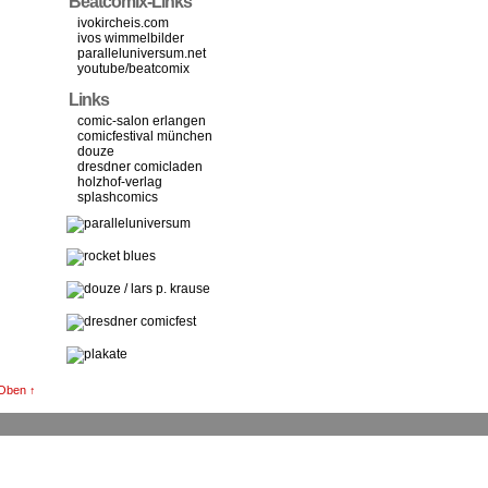
Beatcomix-Links
ivokircheis.com
ivos wimmelbilder
paralleluniversum.net
youtube/beatcomix
Links
comic-salon erlangen
comicfestival münchen
douze
dresdner comicladen
holzhof-verlag
splashcomics
Oben ↑