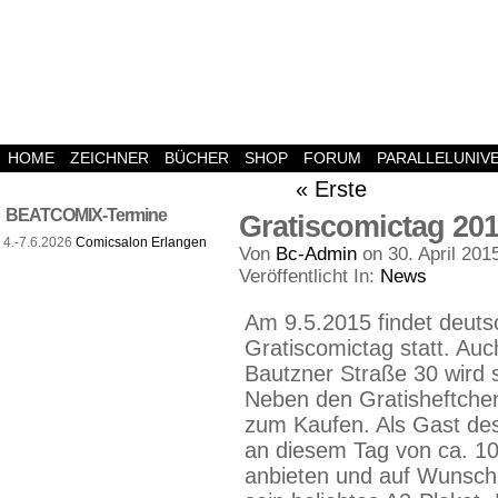
HOME
ZEICHNER
BÜCHER
SHOP
FORUM
PARALLELUNIV
« Erste
BEATCOMIX-Termine
Gratiscomictag 20
4.-7.6.2026
Comicsalon Erlangen
Von
Bc-Admin
on
30. April 201
Veröffentlicht In:
News
Am 9.5.2015 findet deuts
Gratiscomictag statt. Au
Bautzner Straße 30 wird si
Neben den Gratisheftchen
zum Kaufen. Als Gast des
an diesem Tag von ca. 10
anbieten und auf Wunsch 