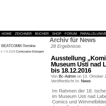
HOME
ZEICHNER
BÜCHER
SHOP
FORUM
PARALLELUNIV
Archiv für News
28 Ergebnisse.
BEATCOMIX-Termine
4.-7.6.2026
Comicsalon Erlangen
Ausstellung „Komik
Museum Usti nad L
bis 18.12.2016
Von
Bc-Admin
on
13. Oktober 
Veröffentlicht In:
News
Im Rahmen der 18. tschec
im Museum Usti nad Labe
Comics und Wimmelbildern