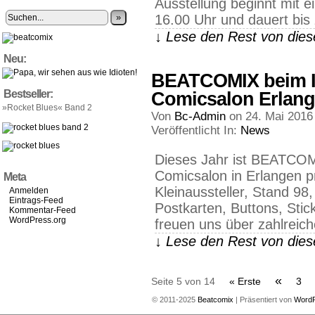
Ausstellung beginnt mit 
»
16.00 Uhr und dauert bis
↓ Lese den Rest von die
Neu:
BEATCOMIX beim In
Bestseller:
Comicsalon Erlang
»Rocket Blues« Band 2
Von
Bc-Admin
on
24. Mai 2016
Veröffentlicht In:
News
Dieses Jahr ist BEATCOM
Comicsalon in Erlangen pr
Meta
Kleinaussteller, Stand 98,
Anmelden
Eintrags-Feed
Postkarten, Buttons, Sti
Kommentar-Feed
WordPress.org
freuen uns über zahlreic
↓ Lese den Rest von die
«
Seite 5 von 14
« Erste
3
© 2011-2025
Beatcomix
|
Präsentiert von
Word